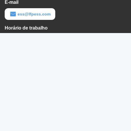
E-mail
ess@lfpess.com
Horário de trabalho
09:00-18:00
O nosso endereço
Endereço da empresa
1F, Bld #73, Dayun Software Town, distrito de Longgang,
Shenzhen, GD 518116, CN
Endereço da fábrica
No. 8, estrada sul de Zhongjie, Crystal Town, cidade de Yantou,
condado de Pujiang, cidade de Jinhua, Zhejiang Provice, China
Telefone
86--17302614783