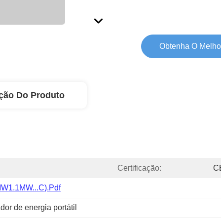
Obtenha O Melho
ção Do Produto
Certificação:
C
W1.1MW...C).pdf
dor de energia portátil