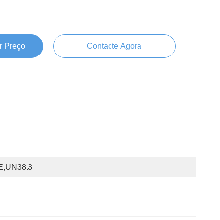
r Preço
Contacte Agora
E,UN38.3