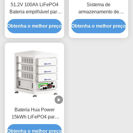
51.2V 100Ah LiFePO4
Sistema de
Bateria empilhável para
armazenamento de
armazenamento de
energia de resfriamento
Obtenha o melhor preço
energia doméstica
Obtenha o melhor preço
líquido LiFePO4
Bateria Hua Power
15kWh LiFePO4 para
armazenamento de
Obtenha o melhor preço
energia doméstica