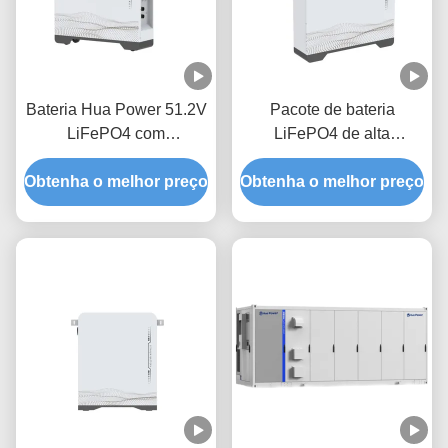
Bateria Hua Power 51.2V
Pacote de bateria
LiFePO4 com
LiFePO4 de alta
capacidade de 200Ah e
capacidade 51.2V 300Ah
Obtenha o melhor preço
capacidade nominal de
Obtenha o melhor preço
com armazenamento de
10240Wh para longa vida
energia de 15kWh para
útil de 6000 ciclos
sistemas domésticos