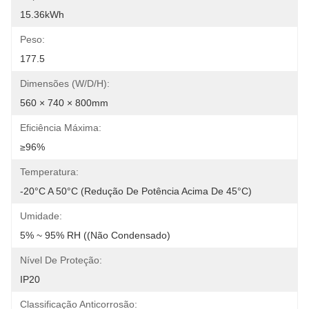
15.36kWh
Peso:
177.5
Dimensões (W/D/H):
560 × 740 × 800mm
Eficiência Máxima:
≥96%
Temperatura:
-20°C A 50°C (Redução De Potência Acima De 45°C)
Umidade:
5% ~ 95% RH ((Não Condensado)
Nível De Proteção:
IP20
Classificação Anticorrosão: