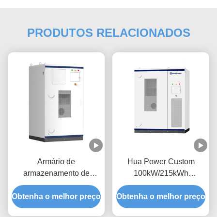
PRODUTOS RELACIONADOS
Armário de
Hua Power Custom
armazenamento de
100kW/215kWh
energia externo de
Frigorífico externo todo
Obtenha o melhor preço
100kW/200kWh, híbrido
Obtenha o melhor preço
em um ESS Gabinete PV
on-grid off-grid, sistema
LiFePO4 Bateria Sistema