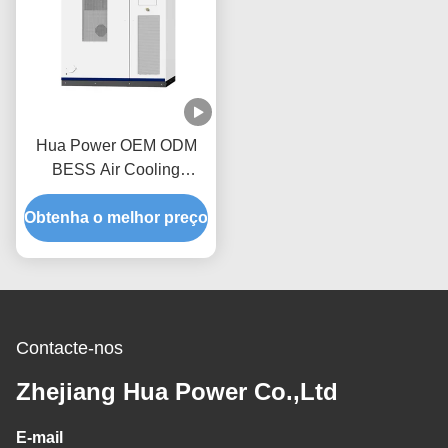
Hua Power OEM ODM
BESS Air Cooling
100kW/215kWh Sistema
Obtenha o melhor preço
de Container de
Armazenamento de
Energia com capacidade
nominal de 215,04KWh e
proteção IP54
Contacte-nos
Zhejiang Hua Power Co.,Ltd
E-mail