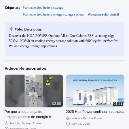
Etiquetas:
#
containerized battery storage
#
containerized battery energy storage system
#
Gerador solar portátil
Video Description:
Discover the HUA POWER Outdoor All-in-One Cabinet ESS, a cutting-edge
50kW/100kWh air cooling energy storage solution with 6000 cycles, perfect for
PV and energy storage applications.
Vídeos Relacionados
02:00
01:51
Por que a segurança do
2025 Hua Power continua na estrada
armazenamento de energia é
Notícias Da Hua Power
importante | 5 camadas de proteção
Notícias Da Hua Power
May 08, 2025
December 30, 2025