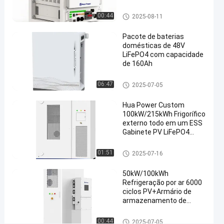
de
Compacto
energia
gabinete de armazenamento d
00:44
2025-08-11
e energia
Contacte
gabinete de
Pacote de baterias
2025-
310
armazenamento
agora
domésticas de 48V
07-16
opiniões
de energia
Partilhar
LiFePO4 com capacidade
de 160Ah
#
containerized
Sistema de armazenamento d
06:47
2025-07-05
e energia residencial
battery
Hua Power Custom
storage
100kW/215kWh Frigorífico
#
externo todo em um ESS
containerized
Gabinete PV LiFePO4
battery
Bateria Sistema de
armazenamento de
energy
gabinete de armazenamento d
01:51
2025-07-16
energia
e energia
storage
50kW/100kWh
system
Refrigeração por ar 6000
#
ciclos PV+Armário de
233kWh ESS
armazenamento de
Armário de
energia
armazenamento
gabinete de armazenamento d
00:44
2025-07-05