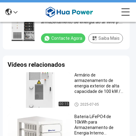
233kWh ESS Gabinete inovador de
233kWh
armazenamento de energia ao ar livre para
ESS
armazenamento avançado de energia
Gabinete
Contacte Agora
Saiba Mais
inovador
de
armazenamento
Vídeos relacionados
de
Armário de
energia
armazenamento de
ao
energia exterior de alta
capacidade de 100 kW /
ar
200 kWh para projeto
livre
industrial comercial
gabinete de armazenamento d
00:15
2025-07-05
e energia
para
Bateria LiFePO4 de
armazenamento
10kWh para
avançado
Armazenamento de
Energia Interno