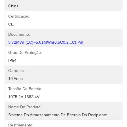
China
Certificação:
CE
Documento:
3.72MWh(1C)~5.01MWh(0.5C0.2...C).pdf
Grau De Proteção:
IP54
Garantia:
10 Anos
Tensão Da Bateria:
1075.2V-1382.4V
Nome Do Produto:
Sistema Do Armazenamento De Energia Do Recipiente
Resfriamento: