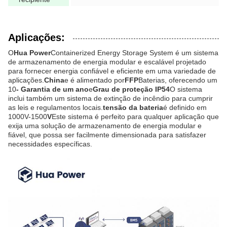
Aplicações:
O
Hua Power
Containerized Energy Storage System é um sistema
de armazenamento de energia modular e escalável projetado
para fornecer energia confiável e eficiente em uma variedade de
aplicações.
China
e é alimentado por
FFP
Baterias, oferecendo um
10
- Garantia de um ano
e
Grau de proteção IP54
O sistema
inclui também um sistema de extinção de incêndio para cumprir
as leis e regulamentos locais.
tensão da bateria
é definido em
1000V-1500
V
Este sistema é perfeito para qualquer aplicação que
exija uma solução de armazenamento de energia modular e
fiável, que possa ser facilmente dimensionada para satisfazer
necessidades específicas.