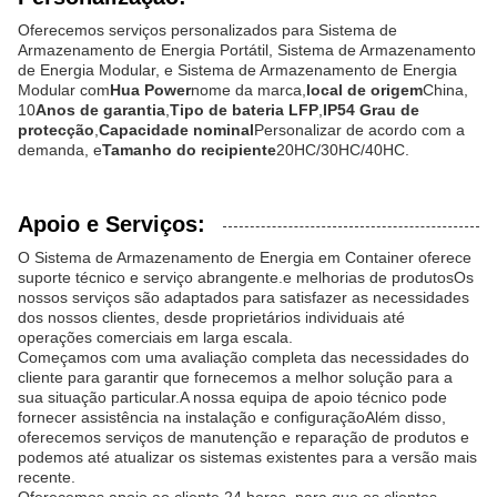
Oferecemos serviços personalizados para Sistema de
Armazenamento de Energia Portátil, Sistema de Armazenamento
de Energia Modular, e Sistema de Armazenamento de Energia
Modular com
Hua Power
nome da marca,
local de origem
China,
10
Anos de garantia
,
Tipo de bateria LFP
,
IP54 Grau de
protecção
,
Capacidade nominal
Personalizar de acordo com a
demanda, e
Tamanho do recipiente
20HC/30HC/40HC.
Apoio e Serviços:
O Sistema de Armazenamento de Energia em Container oferece
suporte técnico e serviço abrangente.e melhorias de produtosOs
nossos serviços são adaptados para satisfazer as necessidades
dos nossos clientes, desde proprietários individuais até
operações comerciais em larga escala.
Começamos com uma avaliação completa das necessidades do
cliente para garantir que fornecemos a melhor solução para a
sua situação particular.A nossa equipa de apoio técnico pode
fornecer assistência na instalação e configuraçãoAlém disso,
oferecemos serviços de manutenção e reparação de produtos e
podemos até atualizar os sistemas existentes para a versão mais
recente.
Oferecemos apoio ao cliente 24 horas, para que os clientes