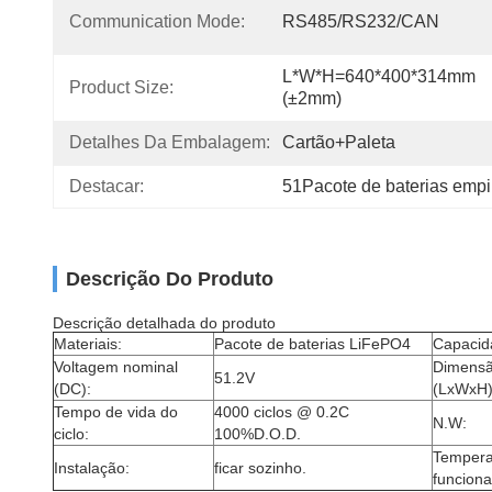
Communication Mode:
RS485/RS232/CAN
L*W*H=640*400*314mm 
Product Size:
(±2mm)
Detalhes Da Embalagem:
Cartão+paleta
Destacar:
51Pacote de baterias empi
Descrição Do Produto
Descrição detalhada do produto
Materiais:
Pacote de baterias LiFePO4
Capacid
Voltagem nominal
Dimensã
51.2V
(DC):
(LxWxH
Tempo de vida do
4000 ciclos @ 0.2C
N.W:
ciclo:
100%D.O.D.
Tempera
Instalação:
ficar sozinho.
funcion