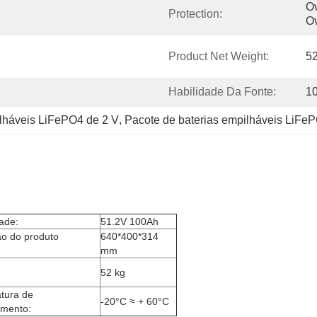
Ov
Protection:
Ov
Product Net Weight:
5
Habilidade Da Fonte:
1
lháveis LiFePO4 de 2 V
, 
Pacote de baterias empilháveis LiFe
ade:
51.2V 100Ah
o do produto
640*400*314
)
mm
52 kg
tura de
-20°C ≈ + 60°C
amento: