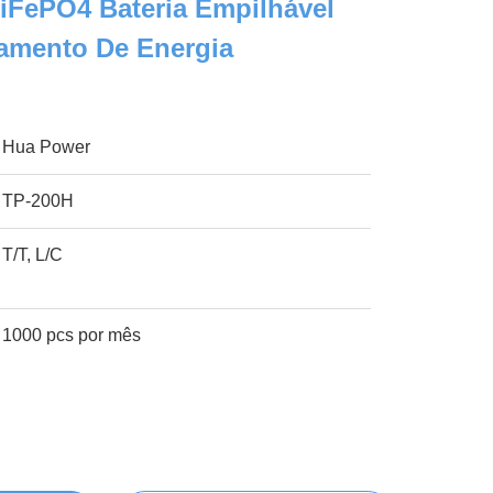
iFePO4 Bateria Empilhável
amento De Energia
Hua Power
TP-200H
T/T, L/C
1000 pcs por mês