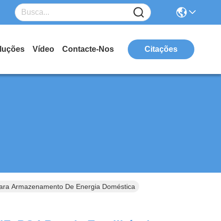
luções
Vídeo
Contacte-Nos
Citações
Para Armazenamento De Energia Doméstica