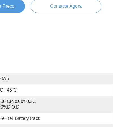
r Preço
Contacte Agora
00Ah
°C~ 45°C
00 Ciclos @ 0.2C 
00%D.O.D.
FePO4 Battery Pack